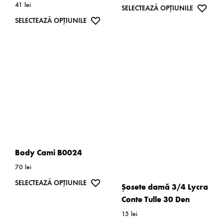
41
lei
Acest
WISH
SELECTEAZĂ OPȚIUNILE
produsului.
produsulu
Acest
WISHLIST
SELECTEAZĂ OPȚIUNILE
produs
produs
are
are
mai
mai
multe
multe
variații.
variații.
Opțiunil
Opțiunile
pot
pot
fi
fi
alese
alese
în
Body Cami B0024
în
pagina
70
lei
pagina
produsulu
Acest
WISHLIST
SELECTEAZĂ OPȚIUNILE
Șosete damă 3/4 Lycra
produsului.
produs
Conte Tulle 30 Den
are
15
lei