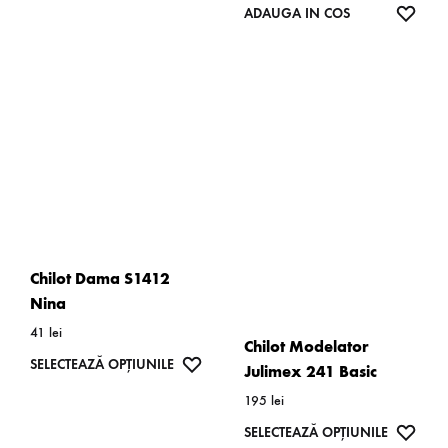
mai
WISH
ADAUGA IN COS
multe
variații.
Opțiunile
pot
fi
alese
în
pagina
produsului.
Chilot Dama S1412
Nina
41
lei
Chilot Modelator
Acest
WISHLIST
SELECTEAZĂ OPȚIUNILE
Julimex 241 Basic
produs
195
lei
are
Acest
WISH
SELECTEAZĂ OPȚIUNILE