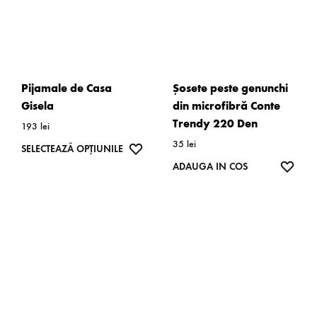
în
fi
pagina
alese
produsulu
în
pagina
Pijamale de Casa
Șosete peste genunchi
produsului.
Gisela
din microfibră Conte
Trendy 220 Den
193
lei
35
lei
Acest
WISHLIST
SELECTEAZĂ OPȚIUNILE
WISH
ADAUGA IN COS
produs
are
mai
multe
variații.
Opțiunile
pot
fi