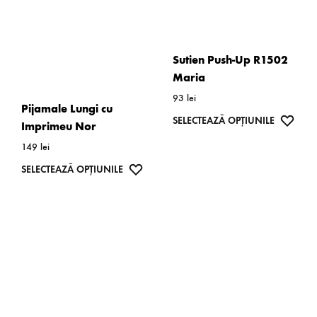
Sutien Push-Up R1502
Maria
93
lei
Pijamale Lungi cu
Acest
WISH
SELECTEAZĂ OPȚIUNILE
Imprimeu Nor
produs
149
lei
are
Acest
WISHLIST
SELECTEAZĂ OPȚIUNILE
mai
produs
multe
are
variații.
mai
Opțiunil
multe
pot
variații.
fi
Opțiunile
alese
pot