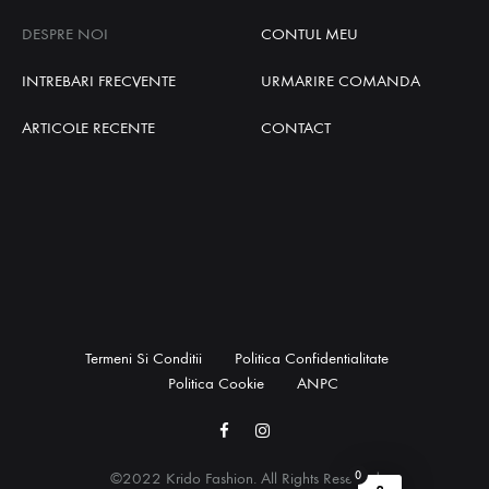
DESPRE NOI
CONTUL MEU
INTREBARI FRECVENTE
URMARIRE COMANDA
ARTICOLE RECENTE
CONTACT
Termeni Si Conditii
Politica Confidentialitate
Politica Cookie
ANPC
Facebook
Instagram
0
©2022 Krido Fashion. All Rights Reserved