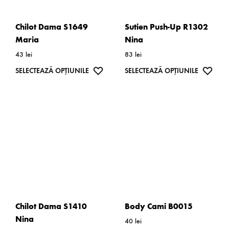
alese
în
Chilot Dama S1649
Sutien Push-Up R1302
pagina
Maria
Nina
produsului.
43
lei
83
lei
Acest
WISHLIST
Acest
WISH
SELECTEAZĂ OPȚIUNILE
SELECTEAZĂ OPȚIUNILE
produs
produs
are
are
mai
mai
multe
multe
variații.
variații.
Opțiunile
Opțiunil
pot
pot
fi
fi
alese
alese
Chilot Dama S1410
Body Cami B0015
în
în
Nina
40
lei
pagina
pagina