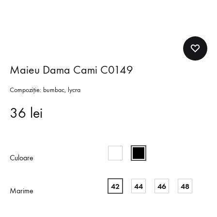
Maieu Dama Cami C0149
Compoziție: bumbac, lycra
36
lei
Culoare
42
44
46
48
Marime