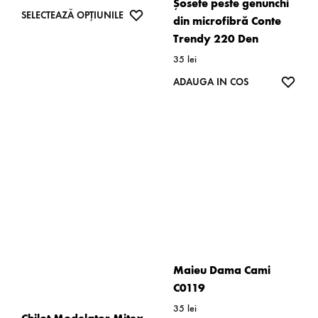
Șosete peste genunchi
produsului.
produsulu
Acest
WISHLIST
SELECTEAZĂ OPȚIUNILE
din microfibră Conte
produs
Trendy 220 Den
are
35
lei
mai
WISH
ADAUGA IN COS
multe
variații.
Opțiunile
pot
fi
alese
în
pagina
produsului.
Maieu Dama Cami
C0119
35
lei