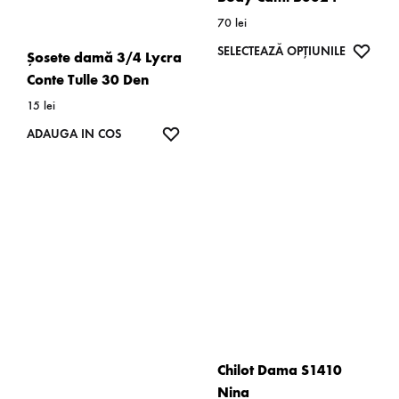
70
lei
Acest
WISH
SELECTEAZĂ OPȚIUNILE
Șosete damă 3/4 Lycra
produs
Conte Tulle 30 Den
are
15
lei
mai
WISHLIST
ADAUGA IN COS
multe
variații.
Opțiunil
pot
fi
alese
în
pagina
produsulu
Chilot Dama S1410
Nina