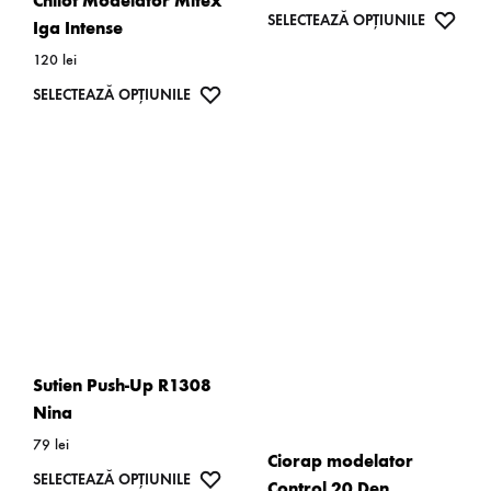
Chilot Modelator Mitex
Acest
WISH
SELECTEAZĂ OPȚIUNILE
Iga Intense
produs
120
lei
are
Acest
WISHLIST
SELECTEAZĂ OPȚIUNILE
mai
produs
multe
are
variații.
mai
Opțiunil
multe
pot
variații.
fi
Opțiunile
alese
pot
în
fi
pagina
alese
Sutien Push-Up R1308
produsulu
în
Nina
pagina
79
lei
Ciorap modelator
produsului.
Acest
WISHLIST
SELECTEAZĂ OPȚIUNILE
Control 20 Den