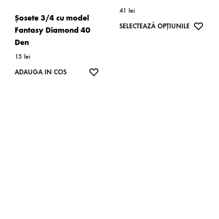
41
lei
Șosete 3/4 cu model
Acest
WISH
SELECTEAZĂ OPȚIUNILE
Fantasy Diamond 40
produs
Den
are
15
lei
mai
WISHLIST
ADAUGA IN COS
multe
variații.
Opțiunil
pot
fi
alese
în
pagina
produsulu