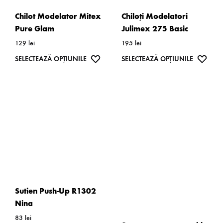
Chilot Modelator Mitex
Chiloți Modelatori
Pure Glam
Julimex 275 Basic
129
lei
195
lei
Acest
WISHLIST
Acest
WISH
SELECTEAZĂ OPȚIUNILE
SELECTEAZĂ OPȚIUNILE
produs
produs
are
are
mai
mai
multe
multe
variații.
variații.
Opțiunile
Opțiunil
pot
pot
fi
fi
alese
alese
Sutien Push-Up R1302
în
în
Nina
pagina
pagina
83
lei