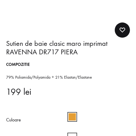
Sutien de baie clasic maro imprimat
RAVENNA DR717 PIERA
COMPOZITIE
79% Poliamida/Polyamida + 21% Elastan/Elastane
199
lei
Culoare