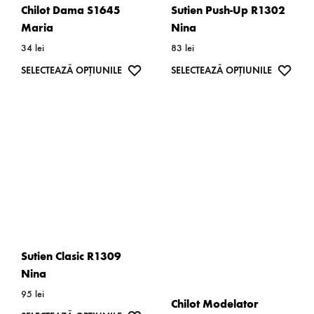
alese
Chilot Dama S1645
Sutien Push-Up R1302
produsului.
în
Maria
Nina
pagina
34
lei
83
lei
produsulu
Acest
WISHLIST
Acest
WISH
SELECTEAZĂ OPȚIUNILE
SELECTEAZĂ OPȚIUNILE
produs
produs
are
are
mai
mai
multe
multe
variații.
variații.
Opțiunile
Opțiunil
pot
pot
fi
fi
alese
alese
Sutien Clasic R1309
în
în
Nina
pagina
pagina
95
lei
Chilot Modelator
produsului.
produsulu