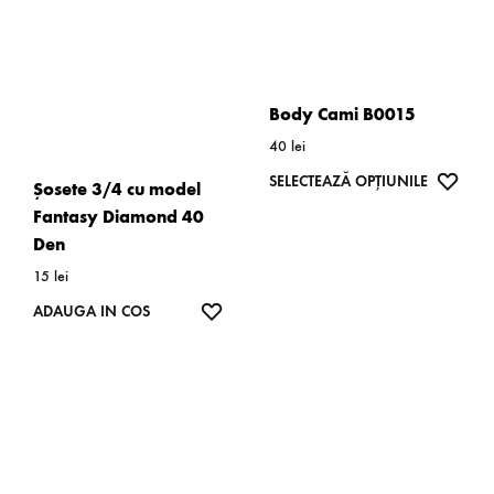
Body Cami B0015
40
lei
Acest
WISH
SELECTEAZĂ OPȚIUNILE
Șosete 3/4 cu model
produs
Fantasy Diamond 40
are
Den
mai
15
lei
multe
WISHLIST
ADAUGA IN COS
variații.
Opțiunil
pot
fi
alese
în