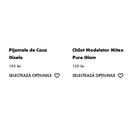
pagina
produsulu
Pijamale de Casa
Chilot Modelator Mitex
Gisela
Pure Glam
193
lei
129
lei
Acest
WISHLIST
Acest
WISH
SELECTEAZĂ OPȚIUNILE
SELECTEAZĂ OPȚIUNILE
produs
produs
are
are
mai
mai
multe
multe
variații.
variații.
Opțiunile
Opțiunil