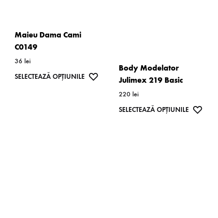
pot
pot
fi
fi
alese
alese
Maieu Dama Cami
în
în
C0149
pagina
pagina
36
lei
Body Modelator
produsului.
produsulu
Acest
WISHLIST
SELECTEAZĂ OPȚIUNILE
Julimex 219 Basic
produs
220
lei
are
Acest
WISH
SELECTEAZĂ OPȚIUNILE
mai
produs
multe
are
variații.
mai
Opțiunile
multe
pot
variații.
fi
Opțiunil
alese
pot
în