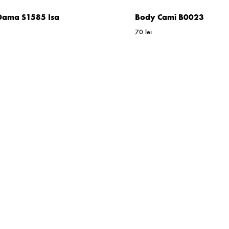
 Dama S1585 Isa
Body Cami B0023
70
lei
WISHLIST