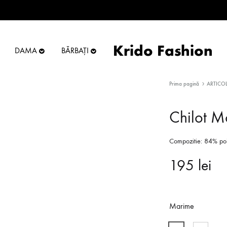
Krido Fashion
DAMA
BĂRBAȚI
Krido
Online
Fashion
Store
Prima pagină
ARTICO
Chilot M
Compozitie: 84% pol
195
lei
Marime