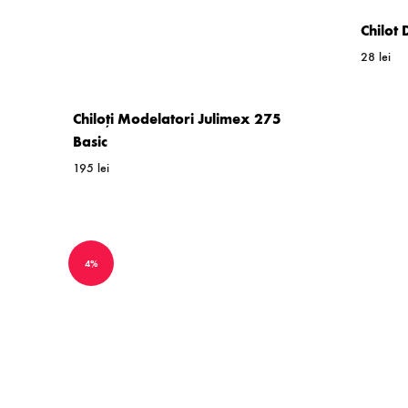
Chilot
28
lei
Chiloți Modelatori Julimex 275
Basic
195
lei
WISHLIST
4%