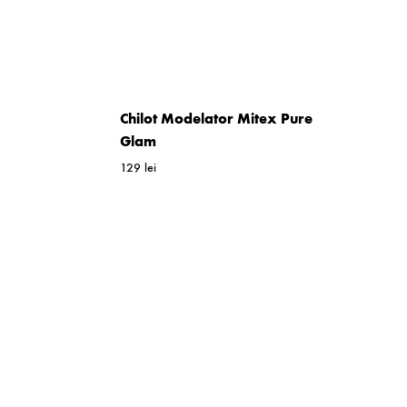
WISHLIST
Chilot Modelator Mitex Pure
Glam
129
lei
WISHLIST