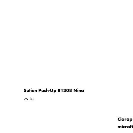
Sutien Push-Up R1308 Nina
79
lei
WISHLIST
Ciorap
microf