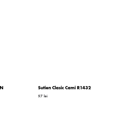
6N
Sutien Clasic Cami R1432
97
lei
WISHLIST
WISHLIST