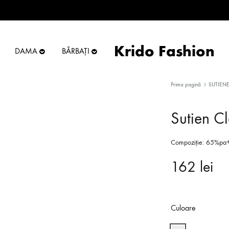
Krido Fashion
DAMA
BĂRBAȚI
Krido
Online
Fashion
Store
Prima pagină
SUTIEN
Sutien C
Compoziție: 65%p
162
lei
Culoare