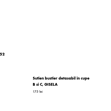
052
WISHLIST
Sutien bustier detasabil in cupe
B si C, GISELA
175
lei
WISHLIST