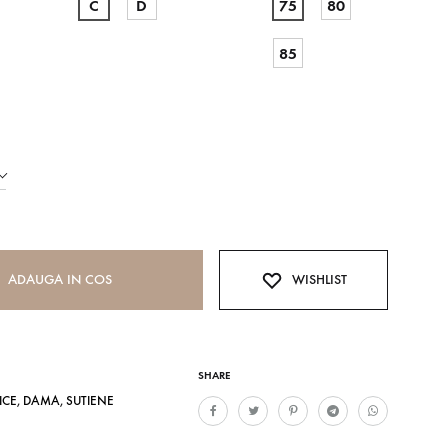
C
D
75
80
85
ADAUGA IN COS
WISHLIST
SHARE
ICE
,
DAMA
,
SUTIENE