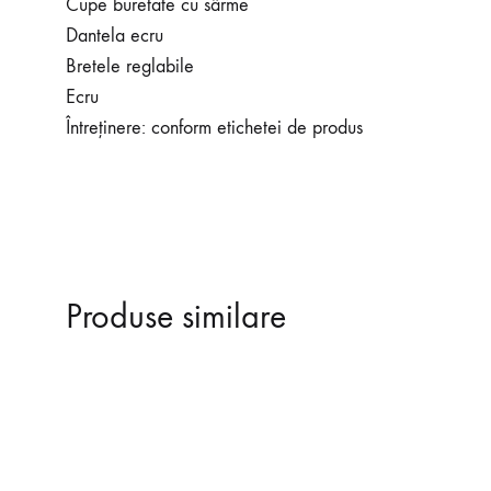
Cupe buretate cu sârme
Dantela ecru
Bretele reglabile
Ecru
Întreținere: conform etichetei de produs
Produse similare