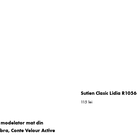
Sutien Clasic Lidia R105
115
lei
 modelator mat din
ibra, Conte Velour Active