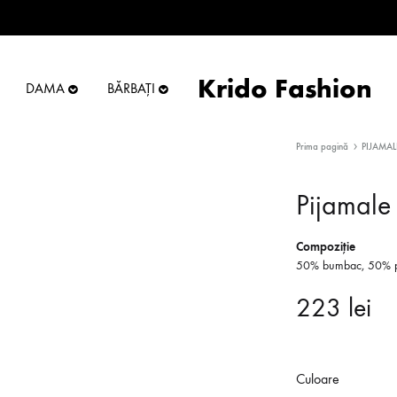
Krido Fashion
DAMA
BĂRBAȚI
Krido
Online
Fashion
Store
Prima pagină
PIJAMAL
Pijamale
Compoziţie
50% bumbac, 50% po
223
lei
Culoare