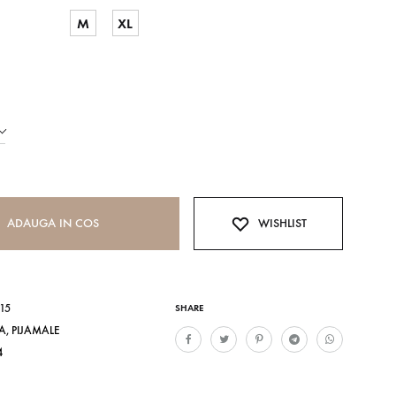
M
XL
ADAUGA IN COS
WISHLIST
15
SHARE
A
,
PIJAMALE
4