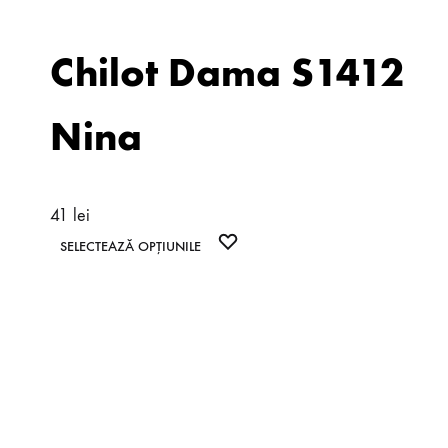
Chilot Dama S1412
Nina
41
lei
Acest
WISHLIST
SELECTEAZĂ OPȚIUNILE
produs
are
mai
multe
variații.
Opțiunile
pot