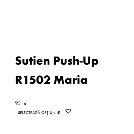
Sutien Push-Up
R1502 Maria
93
lei
Acest
WISHLIST
SELECTEAZĂ OPȚIUNILE
produs
are