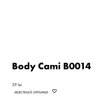
Body Cami B0014
39
lei
Acest
WISHLIST
SELECTEAZĂ OPȚIUNILE
produs
are