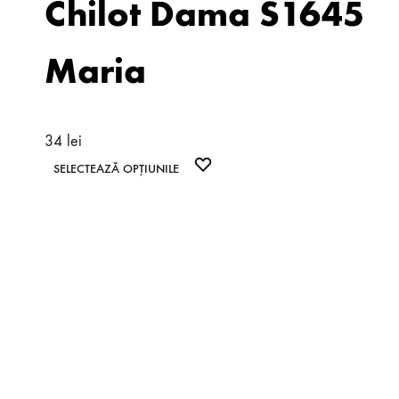
Chilot Dama S1645
Maria
34
lei
Acest
WISHLIST
SELECTEAZĂ OPȚIUNILE
produs
are
mai
multe
variații.
Opțiunile
pot
fi
alese