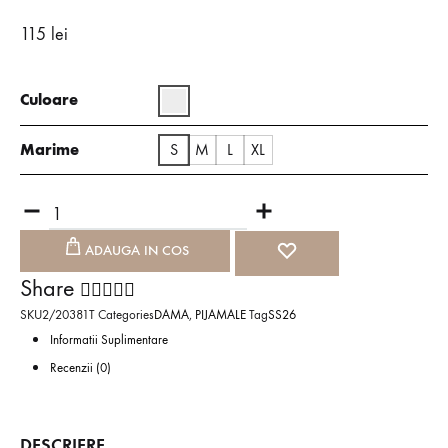
115
lei
Culoare
Marime
S
M
L
XL
ADAUGA IN COS
Share
SKU
2/20381T
Categories
DAMA
,
PIJAMALE
Tag
SS26
Informatii Suplimentare
Recenzii (0)
DESCRIERE