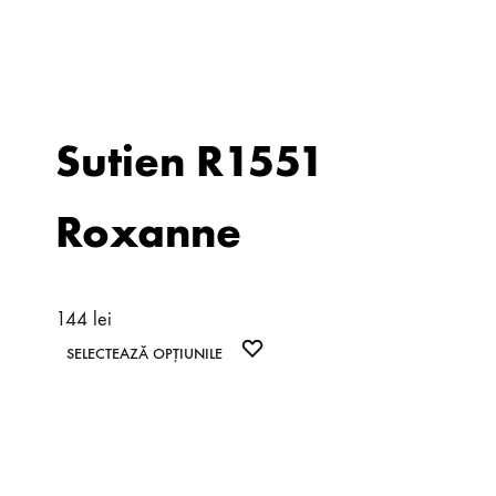
Sutien R1551
Roxanne
144
lei
Acest
WISHLIST
SELECTEAZĂ OPȚIUNILE
produs
are
mai
multe