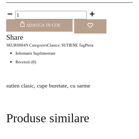
ADAUGA IN COS
Share
SKU
R0884N
Categories
Clasice
,
SUTIENE
Tag
Piera
Informatii Suplimentare
Recenzii (0)
sutien clasic, cupe buretate, cu sarme
Produse similare