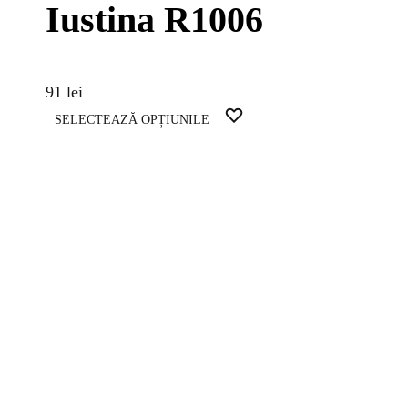
Iustina R1006
91
lei
Acest
WISHLIST
SELECTEAZĂ OPȚIUNILE
produs
are
mai
multe
variații.
Opțiunile
pot
fi
alese
în
pagina