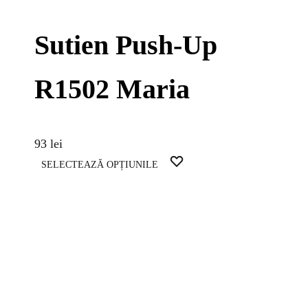
Sutien Push-Up
R1502 Maria
93
lei
Acest
WISHLIST
SELECTEAZĂ OPȚIUNILE
produs
are
mai
multe
variații.
Opțiunile
pot