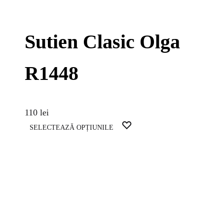
Sutien Clasic Olga
R1448
110
lei
Acest
WISHLIST
SELECTEAZĂ OPȚIUNILE
produs
are
mai
multe
variații.
Opțiunile