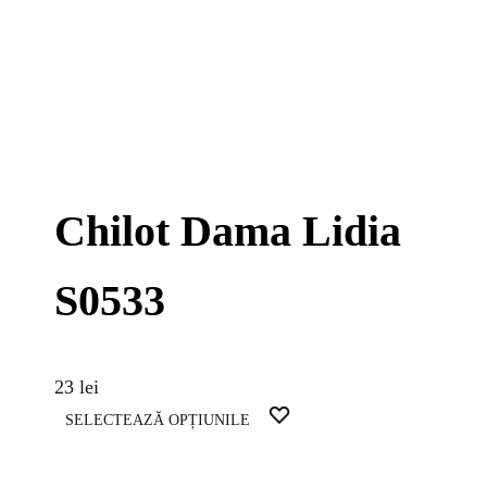
Chilot Dama Lidia
S0533
23
lei
Acest
WISHLIST
SELECTEAZĂ OPȚIUNILE
produs
are