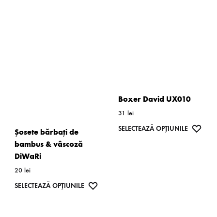
Boxer David UX010
31
lei
Acest
WISH
SELECTEAZĂ OPȚIUNILE
Șosete bărbați de
produs
bambus & vâscoză
are
DiWaRi
mai
20
lei
multe
Acest
WISHLIST
SELECTEAZĂ OPȚIUNILE
variații.
produs
Opțiunil
are