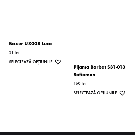
variații.
variații.
Opțiunile
Opțiunil
pot
pot
fi
fi
alese
alese
Boxer UX008 Luca
în
în
31
lei
pagina
pagina
Acest
WISHLIST
SELECTEAZĂ OPȚIUNILE
produsului.
produsulu
Pijama Barbat S31-013
produs
Sofiaman
are
160
lei
mai
Acest
WISH
SELECTEAZĂ OPȚIUNILE
multe
produs
variații.
are
Opțiunile
mai
pot
multe
fi