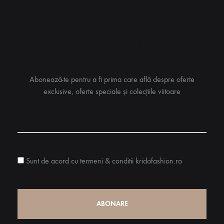
variații.
alese
Opțiunil
în
pot
pagina
Join Our List
fi
produsului.
alese
în
Abonează-te pentru a fi prima care află despre oferte
pagina
exclusive, oferte speciale și colecțiile viitoare
produsulu
Sunt de acord cu termeni & conditii kridofashion.ro