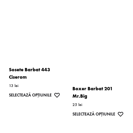
pot
mai
fi
multe
alese
variații.
în
Opțiunile
pagina
pot
produsulu
fi
alese
în
Sosete Barbat 443
pagina
Ciserom
produsului.
13
lei
Boxer Barbat 201
Acest
WISHLIST
SELECTEAZĂ OPȚIUNILE
Mr.Big
produs
25
lei
are
Acest
WISH
SELECTEAZĂ OPȚIUNILE
mai
produs
multe
are