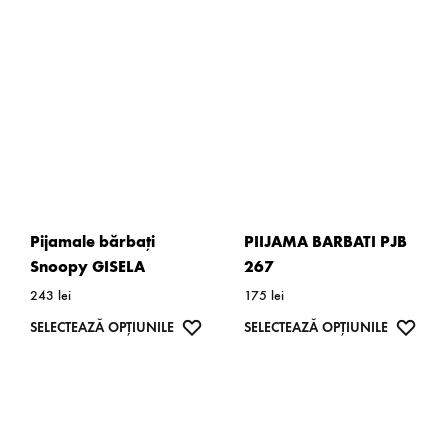
variații.
multe
Opțiunil
variații.
pot
Opțiunile
fi
pot
alese
fi
în
alese
pagina
în
produsulu
pagina
Pijamale bărbați
PIIJAMA BARBATI PJB
produsului.
Snoopy GISELA
267
243
lei
175
lei
Acest
WISHLIST
Acest
WISH
SELECTEAZĂ OPȚIUNILE
SELECTEAZĂ OPȚIUNILE
produs
produs
are
are
mai
mai
multe
multe