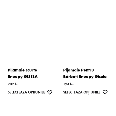
variații.
mai
Opțiunile
multe
pot
variații.
fi
Opțiunil
alese
pot
în
fi
pagina
alese
produsului.
în
pagina
Pijamale scurte
Pijamale Pentru
produsulu
Snoopy GISELA
Bărbați Snoopy Gisela
202
lei
193
lei
Acest
WISHLIST
Acest
WISH
SELECTEAZĂ OPȚIUNILE
SELECTEAZĂ OPȚIUNILE
produs
produs
are
are
mai
mai