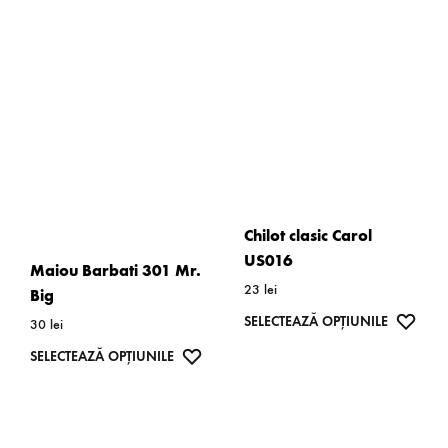
multe
multe
variații.
variații.
Opțiunile
Opțiunil
pot
pot
fi
fi
alese
alese
în
în
pagina
pagina
Chilot clasic Carol
produsului.
produsulu
US016
Maiou Barbati 301 Mr.
23
lei
Big
Acest
WISH
SELECTEAZĂ OPȚIUNILE
30
lei
produs
Acest
WISHLIST
SELECTEAZĂ OPȚIUNILE
are
produs
mai
are
multe
mai