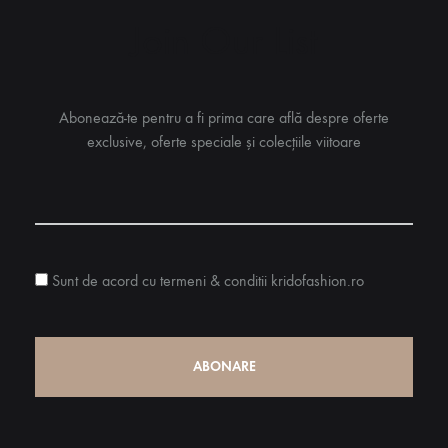
pot
pot
Join Our List
fi
fi
alese
alese
în
în
Abonează-te pentru a fi prima care află despre oferte
pagina
pagina
exclusive, oferte speciale și colecțiile viitoare
produsului.
produsulu
Sunt de acord cu termeni & conditii kridofashion.ro