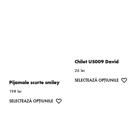
Chilot US009 David
26
lei
Acest
WISH
SELECTEAZĂ OPȚIUNILE
Pijamale scurte smiley
produs
198
lei
are
Acest
WISHLIST
SELECTEAZĂ OPȚIUNILE
mai
produs
multe
are
variații.
mai
Opțiunil
multe