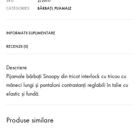
SKU
2/20111
CATEGORIES
BĂRBAȚI
,
PIJAMALE
INFORMATII SUPLIMENTARE
RECENZII (0)
Descriere
Pijamale bărbați Snoopy din tricot interlock cu tricou cu
mâneci lungi și pantaloni contrastanți reglabili în talie cu
elastic și fundă.
Produse similare