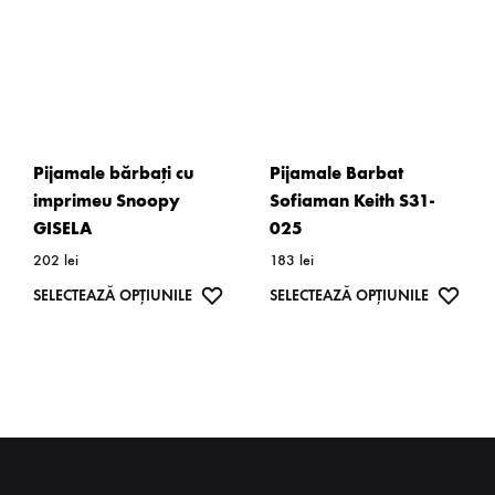
alese
pot
în
fi
pagina
alese
produsulu
în
pagina
Pijamale bărbați cu
Pijamale Barbat
produsului.
imprimeu Snoopy
Sofiaman Keith S31-
GISELA
025
202
lei
183
lei
Acest
WISHLIST
Acest
WISH
SELECTEAZĂ OPȚIUNILE
SELECTEAZĂ OPȚIUNILE
produs
produs
are
are
mai
mai
multe
multe
variații.
variații.
Opțiunile
Opțiunil