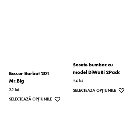
pot
variații.
fi
Opțiunile
alese
pot
în
fi
pagina
alese
produsulu
în
pagina
Șosete bumbac cu
produsului.
model DiWaRi 2Pack
Boxer Barbat 201
Mr.Big
24
lei
25
lei
Acest
WISH
SELECTEAZĂ OPȚIUNILE
produs
Acest
WISHLIST
SELECTEAZĂ OPȚIUNILE
are
produs
mai
are
multe
mai
variații.
multe