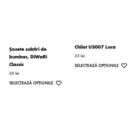
fi
pot
alese
fi
în
alese
pagina
în
produsulu
pagina
Chilot US007 Luca
Șosete subțiri de
produsului.
23
lei
bumbac, DiWaRi
Classic
Acest
WISH
SELECTEAZĂ OPȚIUNILE
20
lei
produs
are
Acest
WISHLIST
SELECTEAZĂ OPȚIUNILE
mai
produs
multe
are
variații.
mai
Opțiunil
multe
pot
variații.
fi
Opțiunile