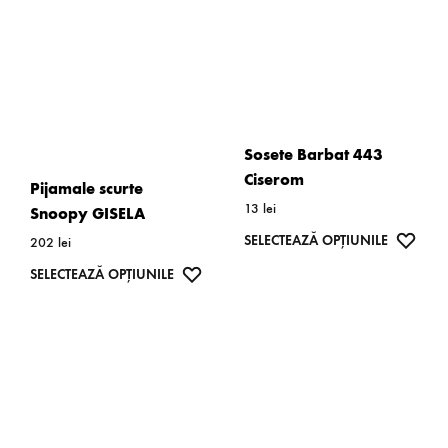
alese
Opțiunile
în
pot
pagina
fi
produsulu
alese
în
Sosete Barbat 443
pagina
Ciserom
Pijamale scurte
produsului.
13
lei
Snoopy GISELA
Acest
WISH
SELECTEAZĂ OPȚIUNILE
202
lei
produs
Acest
WISHLIST
SELECTEAZĂ OPȚIUNILE
are
produs
mai
are
multe
mai
variații.
multe
Opțiunil
variații.
pot
Opțiunile