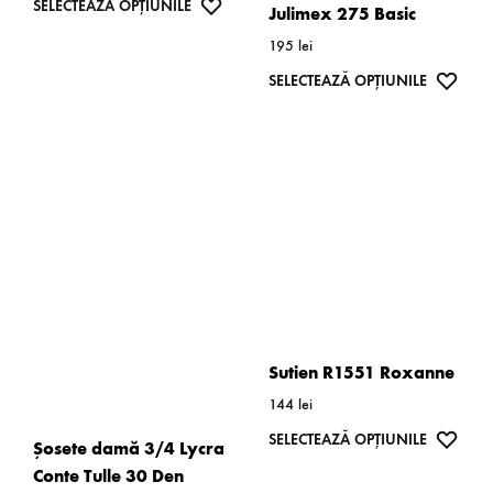
Acest
WISHLIST
SELECTEAZĂ OPȚIUNILE
Julimex 275 Basic
produs
195
lei
are
Acest
WISH
SELECTEAZĂ OPȚIUNILE
mai
produs
multe
are
variații.
mai
Opțiunile
multe
pot
variații.
fi
Opțiunil
alese
pot
în
fi
pagina
alese
Sutien R1551 Roxanne
produsului.
în
144
lei
pagina
Acest
WISH
SELECTEAZĂ OPȚIUNILE
Șosete damă 3/4 Lycra
produsulu
produs
Conte Tulle 30 Den