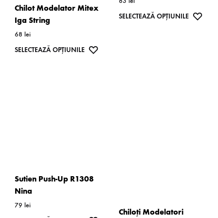
83
lei
Chilot Modelator Mitex
produsulu
Acest
WISH
SELECTEAZĂ OPȚIUNILE
Iga String
produs
68
lei
are
Acest
WISHLIST
SELECTEAZĂ OPȚIUNILE
mai
produs
multe
are
variații.
mai
Opțiunil
multe
pot
variații.
fi
Opțiunile
alese
pot
în
fi
pagina
alese
Sutien Push-Up R1308
produsulu
în
Nina
pagina
79
lei
Chiloți Modelatori
produsului.