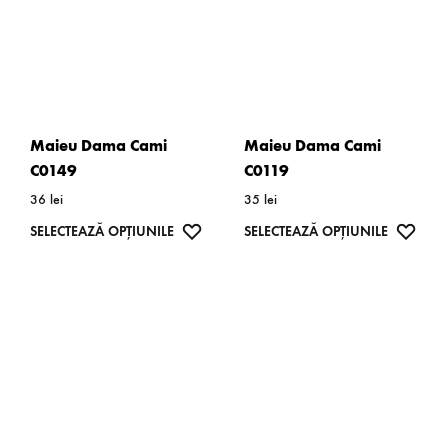
Maieu Dama Cami
Maieu Dama Cami
C0149
C0119
36
lei
35
lei
Acest
WISHLIST
Acest
WISH
SELECTEAZĂ OPȚIUNILE
SELECTEAZĂ OPȚIUNILE
produs
produs
are
are
mai
mai
multe
multe
variații.
variații.
Opțiunile
Opțiunil
pot
pot