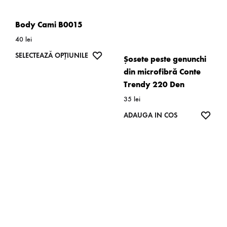
fi
fi
alese
alese
Body Cami B0015
în
în
40
lei
pagina
pagina
Acest
WISHLIST
SELECTEAZĂ OPȚIUNILE
Șosete peste genunchi
produsului.
produsulu
produs
din microfibră Conte
are
Trendy 220 Den
mai
35
lei
multe
WISH
ADAUGA IN COS
variații.
Opțiunile
pot
fi
alese
în
pagina
produsului.