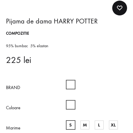
Pijama de dama HARRY POTTER
COMPOZITIE
95% bumbac 5% elastan
225
lei
Gisela
BRAND
Culoare
S
M
L
XL
Marime