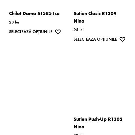
Chilot Dama S1585 Isa
Sutien Clasic R1309
Nina
28
lei
95
lei
Acest
WISHLIST
SELECTEAZĂ OPȚIUNILE
Acest
WISH
SELECTEAZĂ OPȚIUNILE
produs
produs
are
are
mai
mai
multe
multe
variații.
variații.
Opțiunile
Opțiunil
pot
pot
fi
fi
alese
alese
în
Sutien Push-Up R1302
în
pagina
Nina
pagina
produsului.