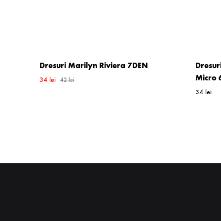
Dresuri Marilyn Riviera 7DEN
Dresur
Micro 
34
lei
42
lei
34
lei
WISHLIST