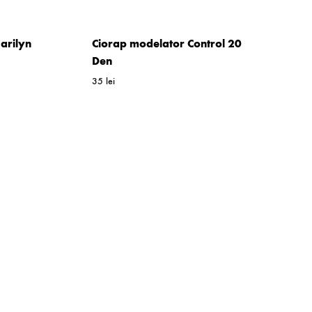
arilyn
Ciorap modelator Control 20
Den
35
lei
WISHLIST
WISHLIST