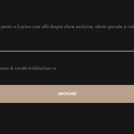
Join Our List
entru a fi prima care află despre oferte exclusive, oferte speciale și colec
meni & conditii kridofashion.ro