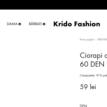
Krido Fashion
DAMA
BĂRBAȚI
Krido
Online
Fashion
Store
Prima pagină
DRESUR
Ciorapi 
60 DEN
Compozitie: 91% po
59
lei
DEN