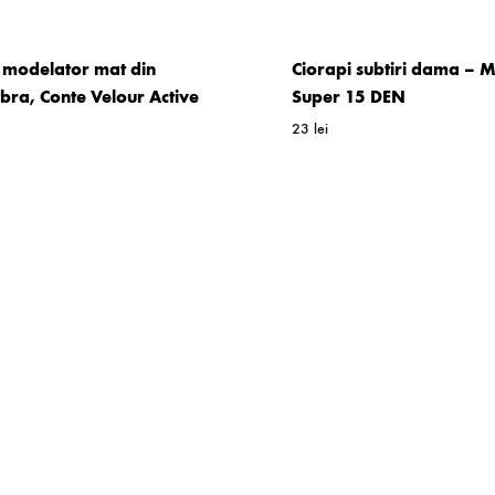
 modelator mat din
Ciorapi subtiri dama – M
ibra, Conte Velour Active
Super 15 DEN
23
lei
WISHLIST