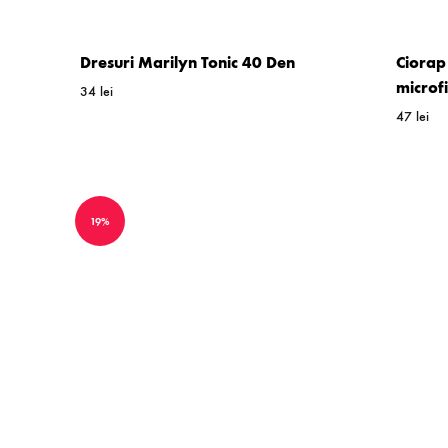
Dresuri Marilyn Tonic 40 Den
Ciorap
microf
34
lei
47
lei
WISHLIST
19%