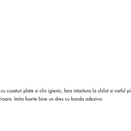
cusaturi plate si clin igienic, fara intaritura la chilot si varful p
erioara. Imita foarte bine un dres cu banda adeziva.